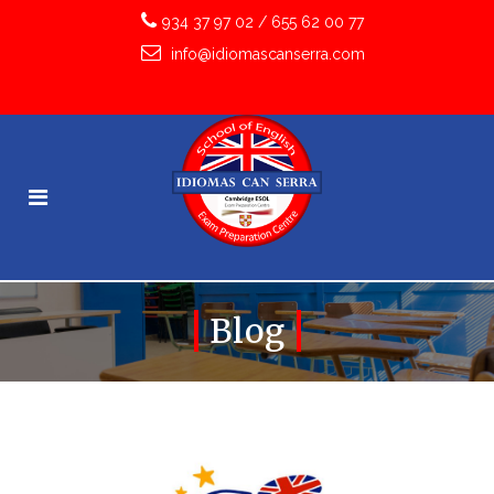
934 37 97 02
/
655 62 00 77
info@idiomascanserra.com
Blog