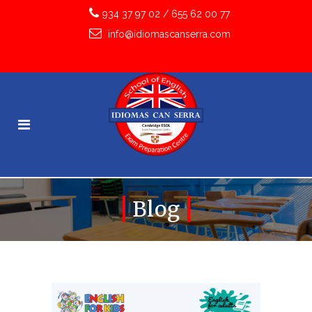
934 37 97 02
/
655 62 00 77
info@idiomascanserra.com
Blog