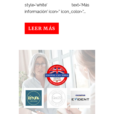
style='white' text='Más
información' icon='' icon_color=''...
LEER MÁS